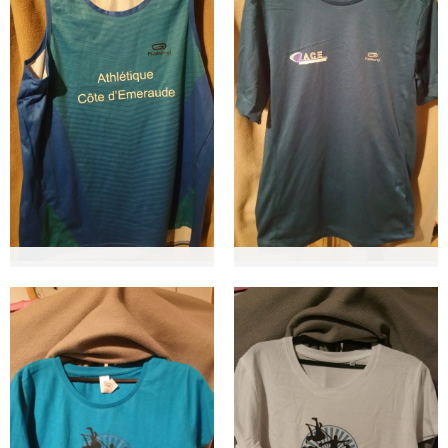
l'ACB
Maillot - 10€
T-shirt technique -
10€
Ref. 212730
Ref. 213233
Maillot pour les meetings
ou l'entrainement aux
Maillot bleu marine avec le
couleurs de l'ACE
sigle de l'ACE