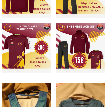
Veste - 32€
Pantalon - 23€
Ref. xxxx
Ref. xxxx
Veste de survêtement aux
Pantalon de survêtement
couleurs de l'ACB
aux couleurs de l'ACB
T-shirt - 20€
Ensemble ACB -
75€
Ref. xxxxx
Ref. xxxx
T-shirt aux couleurs de
l'ACB
Ensemble survêtement et
t-shirt aux couleurs de