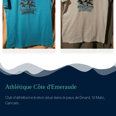
T-shirt supporter -
T-shirt blanc - 10€
10€
Ref. 213450
Ref. 213101
T-shirt blanc en coton
T-shirt bleu en coton avec
Athlétique Côte d'Emeraude
marqué "supporter" dans le
dos
Club d’athlétisme breton situé dans le pays de Dinard, St Malo,
Cancale…