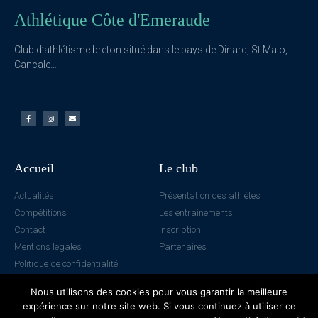
Athlétique Côte d'Emeraude
Club d’athlétisme breton situé dans le pays de Dinard, St Malo,
Cancale…
Accueil
Le club
Actualités
Présentation des athlètes
Compétitions
Les entrainements
Contact
Inscription
Mentions légales
Partenaires
Politique de confidentialité
Nous utilisons des cookies pour vous garantir la meilleure
expérience sur notre site web. Si vous continuez à utiliser ce